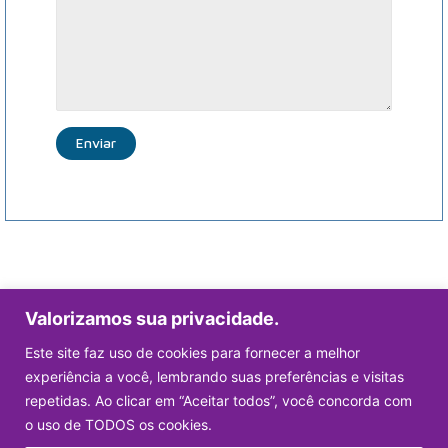
Valorizamos sua privacidade.
MPT FIOS E CABOS ESPECIAIS S.A.
Este site faz uso de cookies para fornecer a melhor
experiência a você, lembrando suas preferências e visitas
repetidas. Ao clicar em “Aceitar todos”, você concorda com
CONTATO DIRETO
CENTRAL DE VENDAS
contato@mptcable.com.br
(19) 3936-9383
o uso de TODOS os cookies.