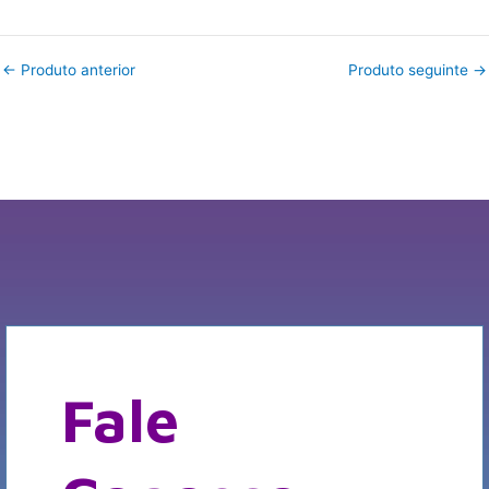
←
Produto anterior
Produto seguinte
→
Fale