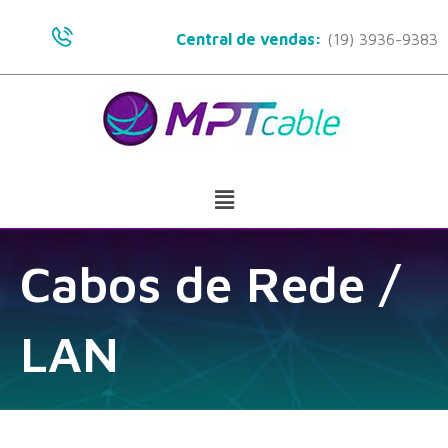
Ir
para
Central de vendas:
(19) 3936-9383
o
conteúdo
Menu
Cabos de Rede /
LAN