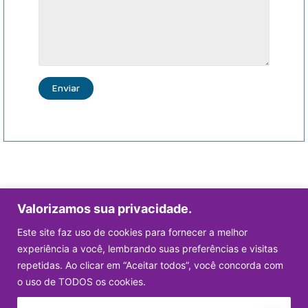
Valorizamos sua privacidade.
MPT FIOS E CABOS ESPECIAIS S.A.
Este site faz uso de cookies para fornecer a melhor
experiência a você, lembrando suas preferências e visitas
repetidas. Ao clicar em “Aceitar todos”, você concorda com
CONTATO DIRETO
CENTRAL DE VENDAS
contato@mptcable.com.br
(19) 3936-9383
o uso de TODOS os cookies.