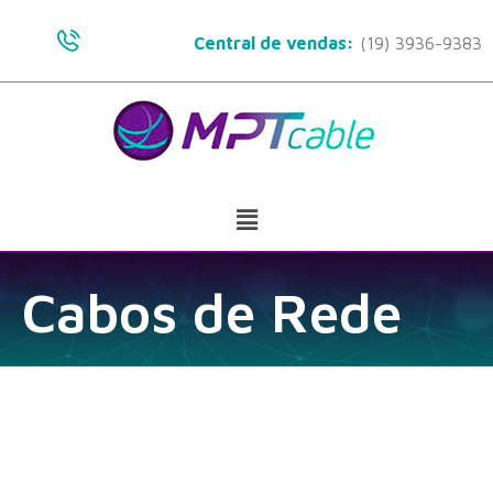
Ir
para
Central de vendas:
(19) 3936-9383
o
conteúdo
Menu
Cabos de Rede
LAN