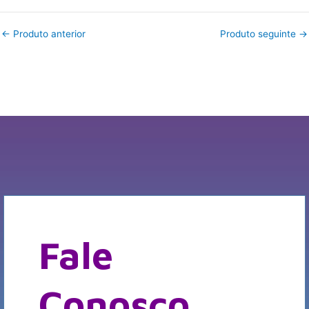
←
Produto anterior
Produto seguinte
→
Fale
Conosco